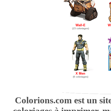
Wall-E
Wi
(15 coloriages)
X Men
(6 coloriages)
Colorions.com est un sit
coloriages à imprimer, m