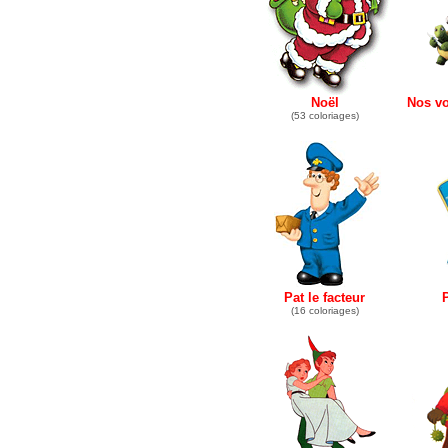
Noël
Nos v
(53 coloriages)
Pat le facteur
P
(16 coloriages)