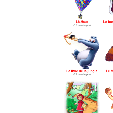
Là-Haut
Le bo
(12 coloriages)
Le livre de la jungle
Le 
(21 coloriages)