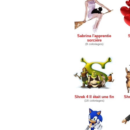
Sabrina l'apprentie
S
sorcière
(9 coloriages)
Shrek 4 Il était une fin
Shr
(16 coloriages)