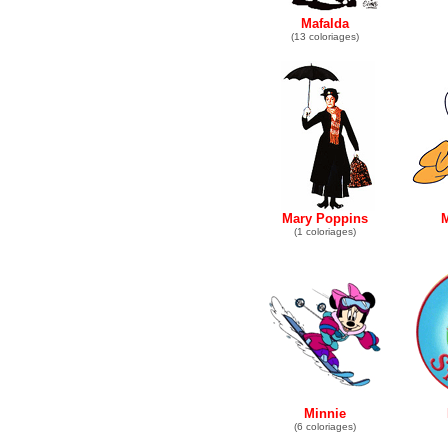
Mafalda
(13 coloriages)
Mary Poppins
M
(1 coloriages)
Minnie
(6 coloriages)