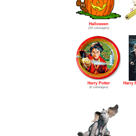
Halloween
(20 coloriages)
Harry Potter
Harry P
(6 coloriages)