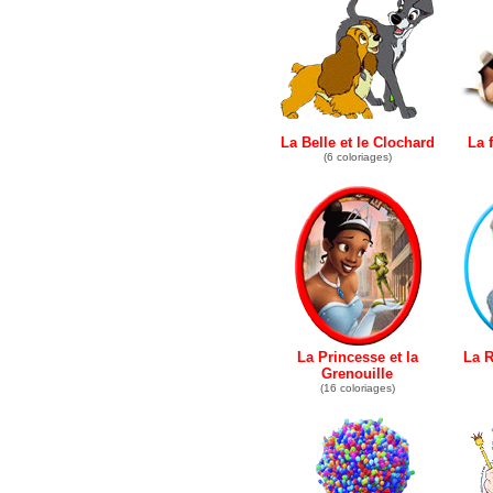
La Belle et le Clochard
La 
(6 coloriages)
La Princesse et la
La R
Grenouille
(16 coloriages)