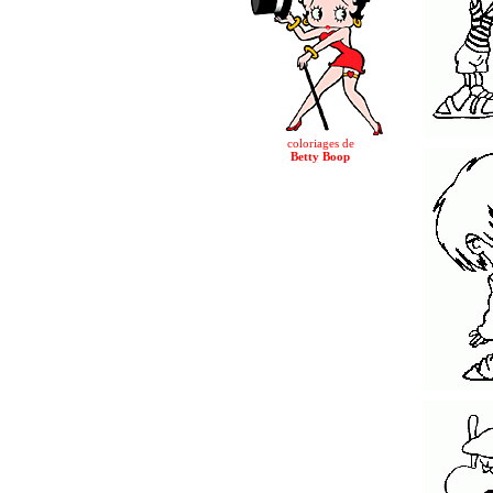
coloriages de
Betty Boop