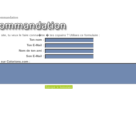
ommandation
site, tu veux le faire conna�tre � tes copains ? Utilises ce formulaire :
Ton nom :
Ton E-Mail :
Nom de ton ami :
Son E-Mail :
sur Colorions.com :