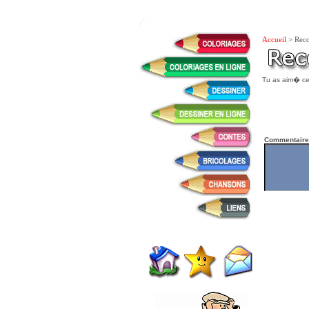
Accueil
> Rec
Tu as aim� ce 
Commentaire 