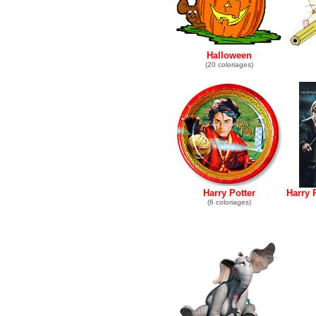
Halloween
(20 coloriages)
Harry Potter
Harry P
(6 coloriages)