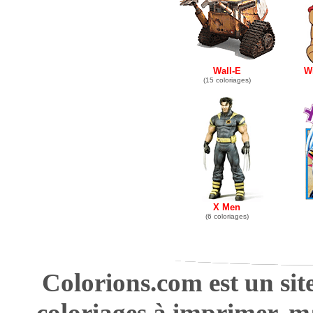
Wall-E
Wi
(15 coloriages)
X Men
(6 coloriages)
Colorions.com est un sit
coloriages à imprimer, m