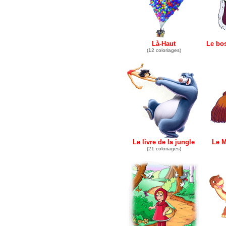
Là-Haut
Le bo
(12 coloriages)
Le livre de la jungle
Le 
(21 coloriages)