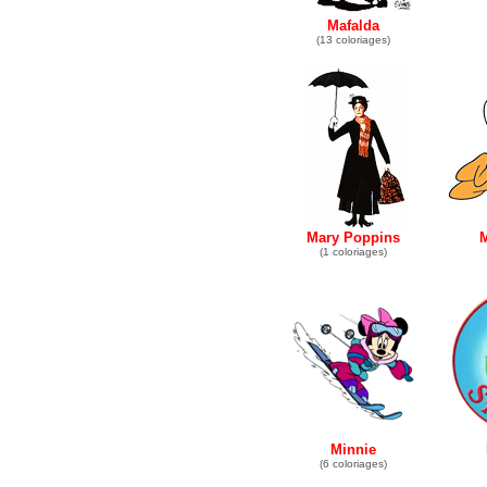
Mafalda
(13 coloriages)
Mary Poppins
M
(1 coloriages)
Minnie
(6 coloriages)