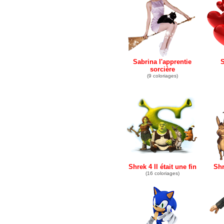
Sabrina l'apprentie
S
sorcière
(9 coloriages)
Shrek 4 Il était une fin
Shr
(16 coloriages)