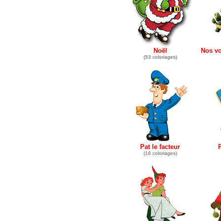
Noël
Nos v
(53 coloriages)
Pat le facteur
P
(16 coloriages)