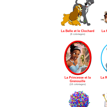
La Belle et le Clochard
La 
(6 coloriages)
La Princesse et la
La R
Grenouille
(16 coloriages)