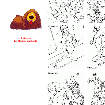
coloriages de
Le Manège enchanté