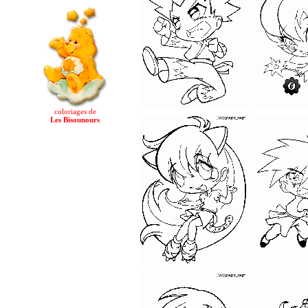
coloriages de
Les Bisounours