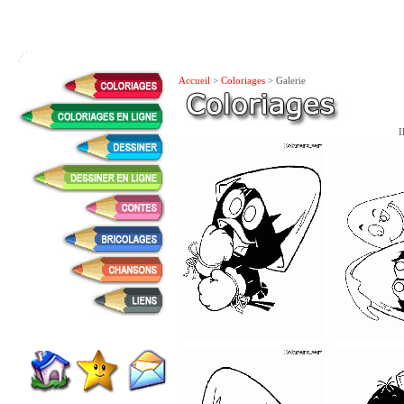
Accueil
>
Coloriages
> Galerie
I