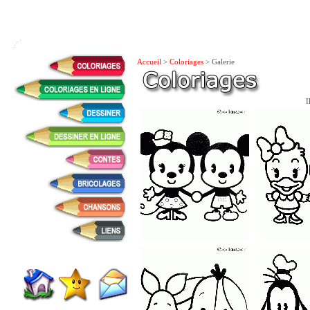
Accueil
>
Coloriages
> Galerie
I