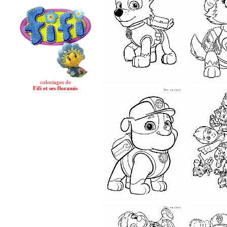
coloriages de
Fifi et ses floramis