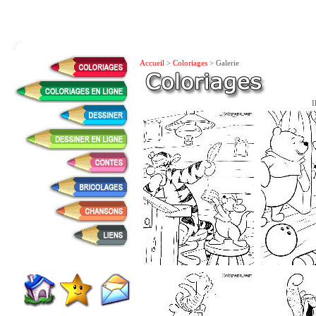
Accueil
>
Coloriages
> Galerie
I