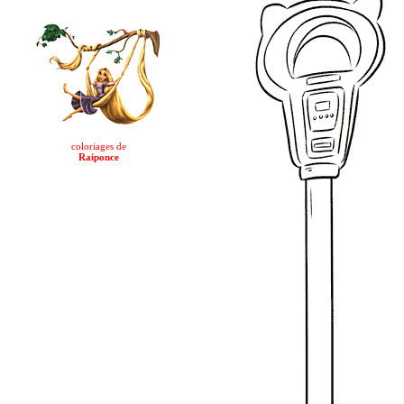
coloriages de
Raiponce