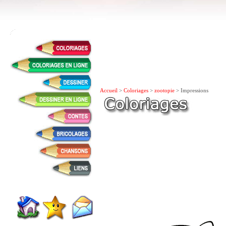
Accueil
>
Coloriages
>
zootopie
> Impressions