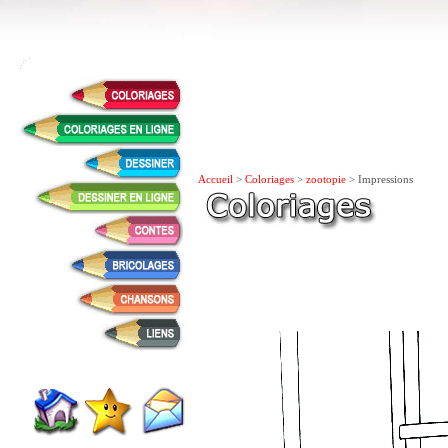
Accueil
>
Coloriages
>
zootopie
> Impressions