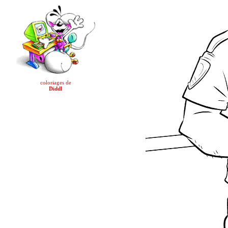
coloriages de
Diddl