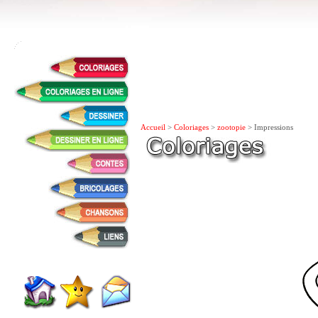
Accueil
>
Coloriages
>
zootopie
> Impressions