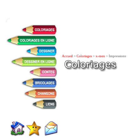
Accueil
>
Coloriages
>
x-men
> Impressions