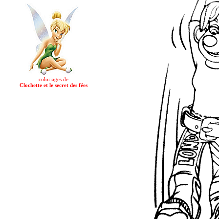
coloriages de
Clochette et le secret des fées