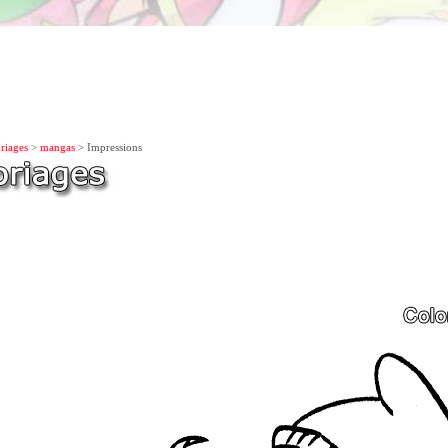
riages
>
mangas
> Impressions