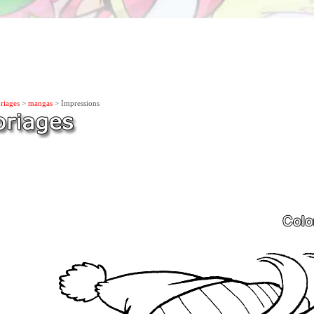
riages
>
mangas
> Impressions