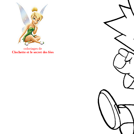
coloriages de
Clochette et le secret des fées