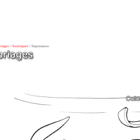
riages
>
bourriquet
> Impressions