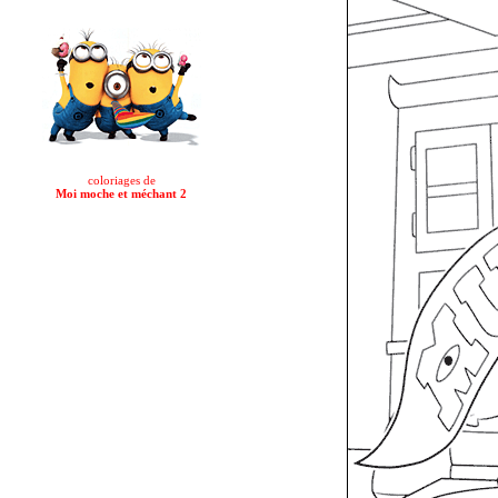
coloriages de
Moi moche et méchant 2