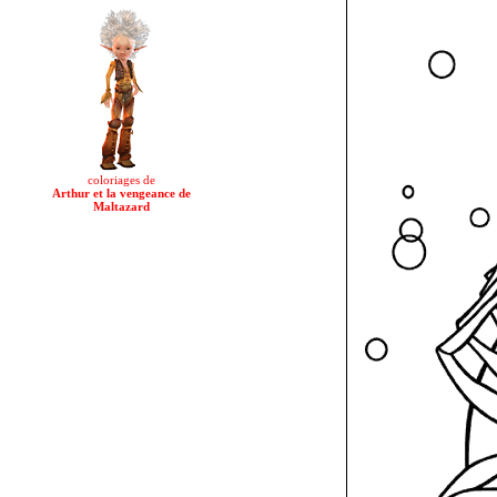
coloriages de
Arthur et la vengeance de
Maltazard