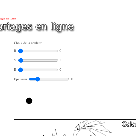
ages en ligne
Choix de la couleur
R
0
V
0
B
0
Epaisseur
10