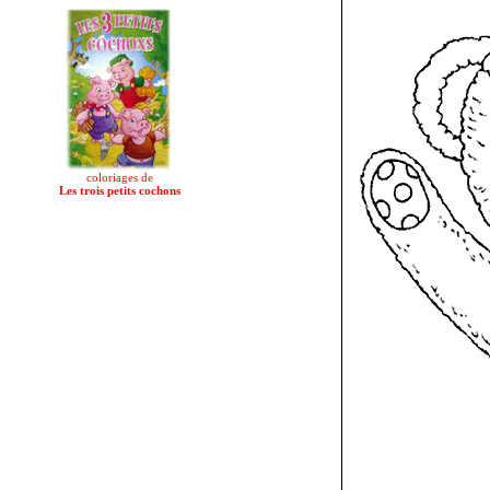
coloriages de
Les trois petits cochons