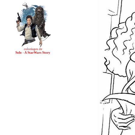
coloriages de
Solo - A StarWars Story