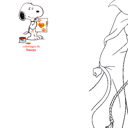
coloriages de
Snoopy