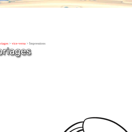
riages
>
vice-versa
> Impressions