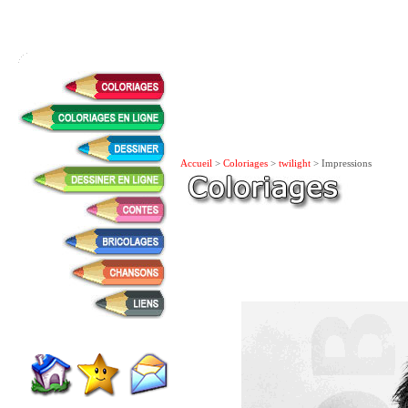
Accueil
>
Coloriages
>
twilight
> Impressions