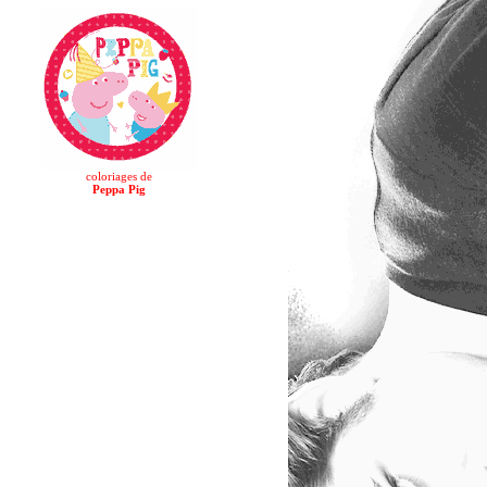
coloriages de
Peppa Pig