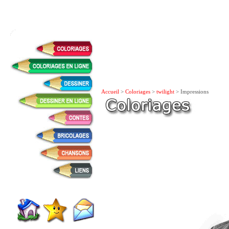
Accueil
>
Coloriages
>
twilight
> Impressions