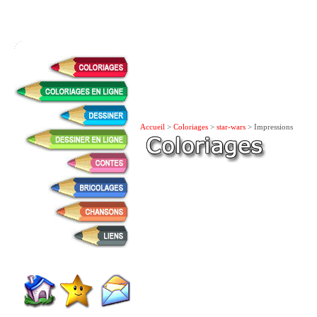
Accueil
>
Coloriages
>
star-wars
> Impressions