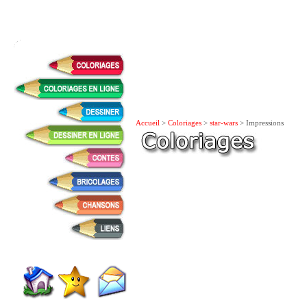
Accueil
>
Coloriages
>
star-wars
> Impressions