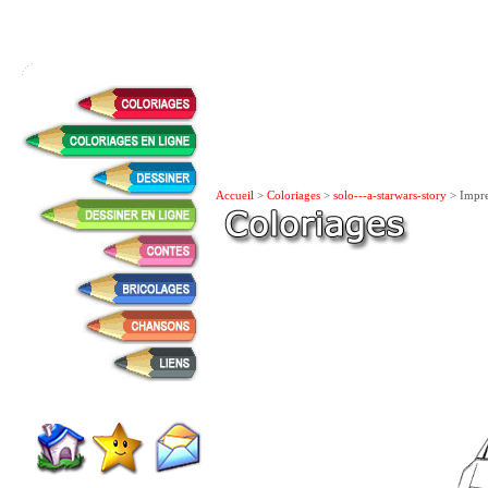
Accueil
>
Coloriages
>
solo---a-starwars-story
> Impre