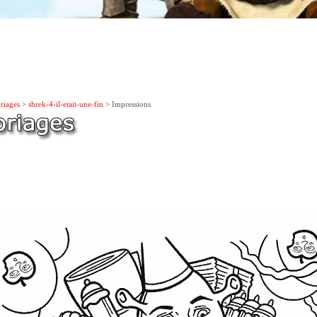
riages
>
shrek-4-il-etait-une-fin
> Impressions