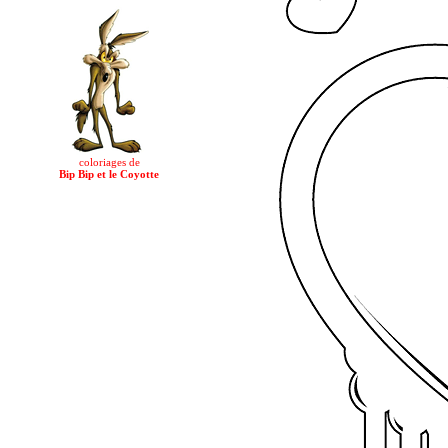
coloriages de
Bip Bip et le Coyotte