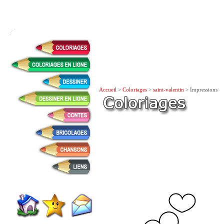
Accueil
>
Coloriages
>
saint-valentin
> Impressions