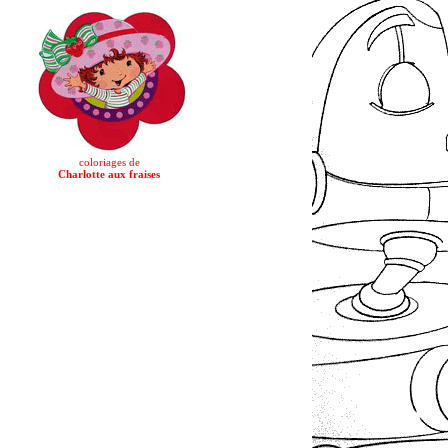
coloriages de
Charlotte aux fraises