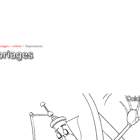
riages
>
robots
> Impressions