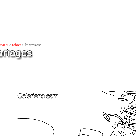
riages
>
robots
> Impressions