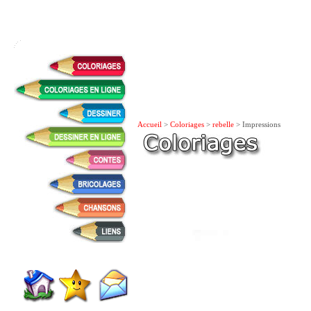
Accueil
>
Coloriages
>
rebelle
> Impressions