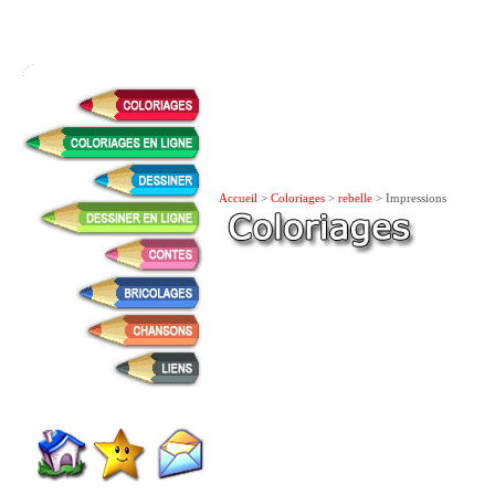
Accueil
>
Coloriages
>
rebelle
> Impressions