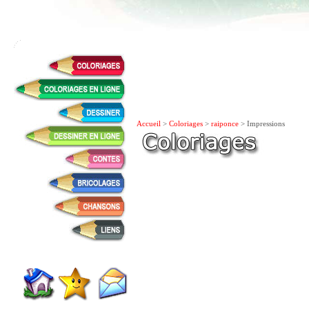
Accueil
>
Coloriages
>
raiponce
> Impressions