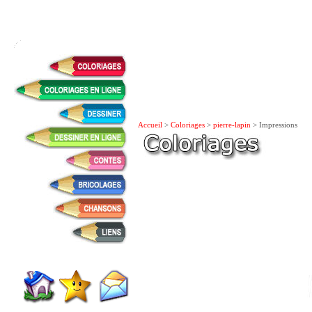
Accueil
>
Coloriages
>
pierre-lapin
> Impressions