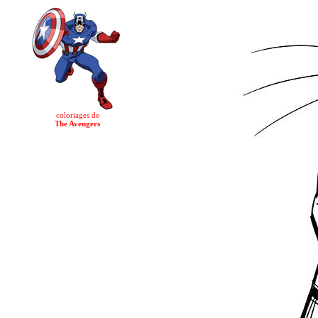
coloriages de
The Avengers