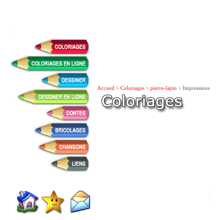
Accueil
>
Coloriages
>
pierre-lapin
> Impressions