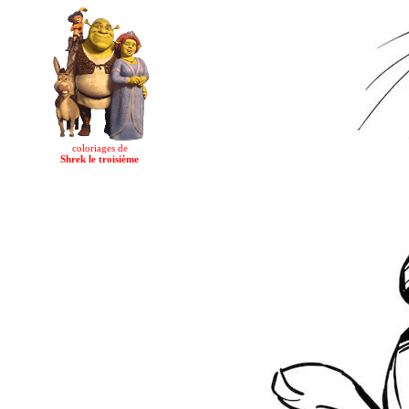
coloriages de
Shrek le troisième