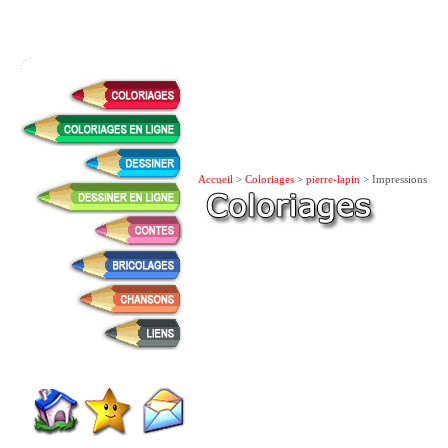
Accueil
>
Coloriages
>
pierre-lapin
> Impressions