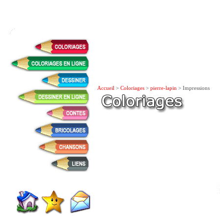
Accueil
>
Coloriages
>
pierre-lapin
> Impressions