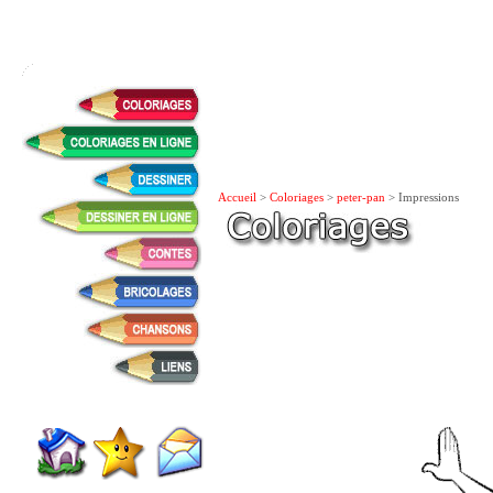
Accueil
>
Coloriages
>
peter-pan
> Impressions