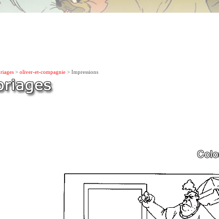
riages
>
oliver-et-compagnie
> Impressions