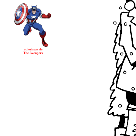
coloriages de
The Avengers