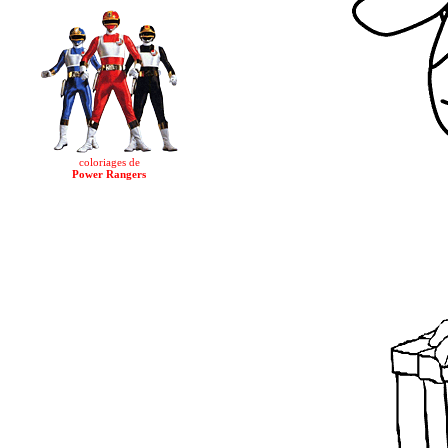
coloriages de
Power Rangers