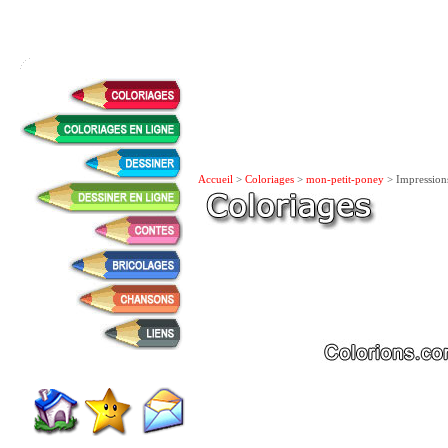
Accueil
>
Coloriages
>
mon-petit-poney
> Impression