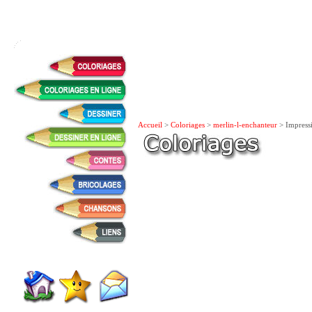
Accueil
>
Coloriages
>
merlin-l-enchanteur
> Impress