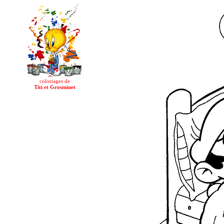
coloriages de
Titi et Grosminet